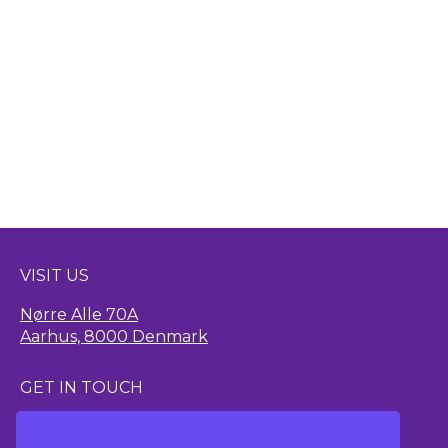
VISIT US
Nørre Alle 70A
Aarhus, 8000 Denmark
GET IN TOUCH
hello@thisisstoked.com