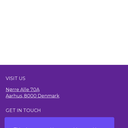
VISIT US
Nørre Alle 70A
Aarhus, 8000 Denmark
GET IN TOUCH
hello@thisisstoked.com
+45 25 39 84 38